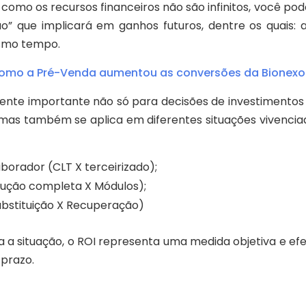
, como os recursos financeiros não são infinitos, você po
o” que implicará em ganhos futuros, dentre os quais:
esmo tempo.
omo a Pré-Venda aumentou as conversões da Bionex
te importante não só para decisões de investimentos e
 mas também se aplica em diferentes situações vivenci
orador (CLT X terceirizado);
lução completa X Módulos);
bstituição X Recuperação)
 a situação, o ROI representa uma medida objetiva e ef
 prazo.