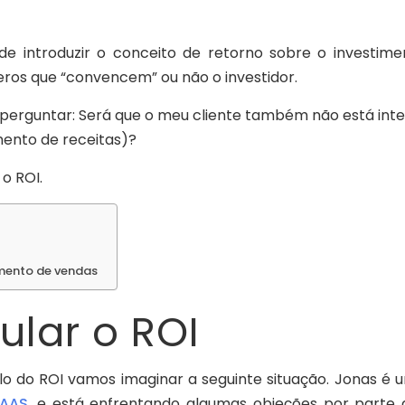
introduzir o conceito de retorno sobre o investimen
eros que “convencem” ou não o investidor.
 perguntar: Será que o meu cliente também não está in
ento de receitas)?
 o ROI.
mento de vendas
lar o ROI
o do ROI vamos imaginar a seguinte situação. Jonas é
AAS
, e está enfrentando algumas objeções por parte 