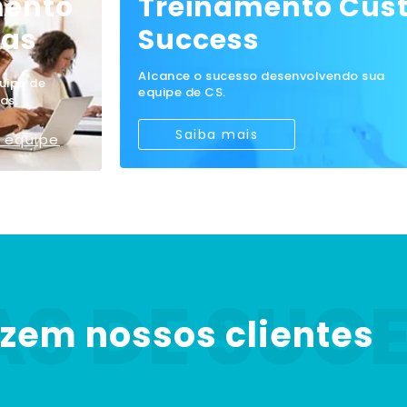
mento
Treinamento Cus
das
Success
Alcance o sucesso desenvolvendo sua
uipe de
equipe de CS.
as.
Saiba mais
 equipe
AS DE SUC
izem nossos clientes