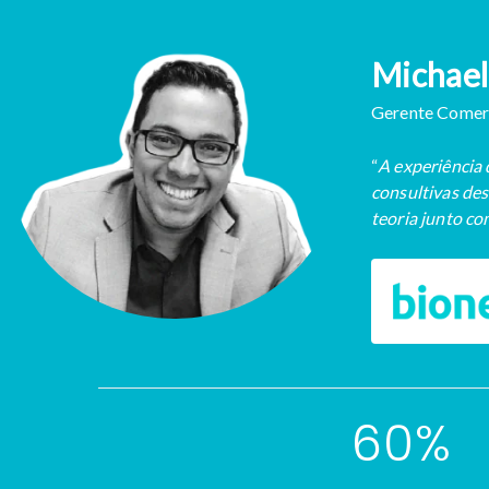
Michael
Gerente Comerc
“
A experiência
consultivas des
teoria junto com
60%