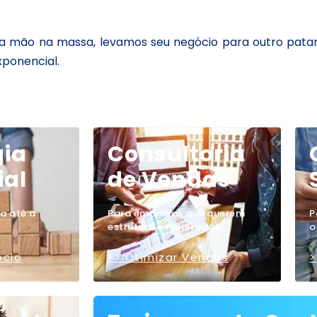
a mão na massa, levamos seu negócio para outro patam
ponencial.
gia
Consultoria
al
de Vendas
a até a
Para empresas que querem
P
estrutura e resultados.
o
ócio
>> Otimizar Vendas
>