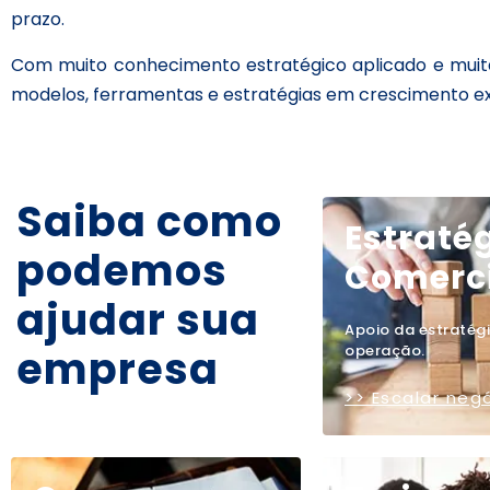
prazo.
Com muito conhecimento estratégico aplicado e muit
modelos, ferramentas e estratégias em crescimento ex
Saiba como
Estraté
podemos
Comerci
ajudar sua
Apoio da estratégi
empresa
operação.
>> Escalar neg