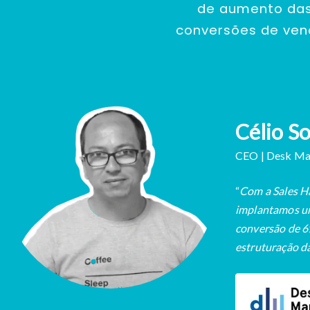
de aumento da
conversões de ve
Célio S
CEO | Desk Ma
“
Com a Sales H
implantamos um
conversão de 6
estruturação da