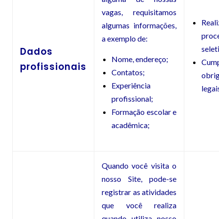
vagas, requisitamos
Real
algumas informações,
proc
a exemplo de:
selet
Dados
Nome, endereço;
Cump
profissionais
Contatos;
obri
Experiência
legai
profissional;
Formação escolar e
acadêmica;
Quando você visita o
nosso Site, pode-se
registrar as atividades
que você realiza
quando utiliza nosso