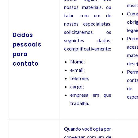
nosso
nossos materiais, ou
Cump
falar com um de
obri
nossos especialistas,
legai
solicitaremos os
Dados
Per
seguintes dados,
pessoais
ac
exemplificativamente:
para
mater
Nome;
contato
dese
e-mail;
Per
telefone;
cont
cargo;
de
empresa em que
espec
trabalha.
Quando você opta por
conversar com um de