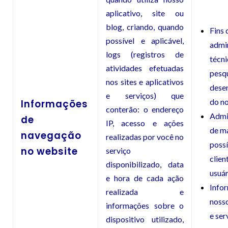
aplicativo, site ou
blog, criando, quando
Fins 
possível e aplicável,
admi
logs (registros de
técni
atividades efetuadas
pesqu
nos sites e aplicativos
dese
e serviços) que
do no
Informações
conterão: o endereço
Admi
de
IP, acesso e ações
de m
navegação
realizadas por você no
possí
no website
serviço
clien
disponibilizado, data
usuár
e hora de cada ação
Info
realizada e
noss
informações sobre o
e ser
dispositivo utilizado,