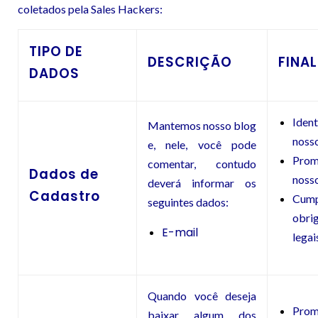
coletados pela Sales Hackers:
TIPO DE
DESCRIÇÃO
FINA
DADOS
Iden
Mantemos nosso blog
nosso
e, nele, você pode
Pro
comentar, contudo
Dados de
nosso
deverá informar os
Cadastro
Cump
seguintes dados:
obri
E-mail
legai
Quando você deseja
Pro
baixar algum dos